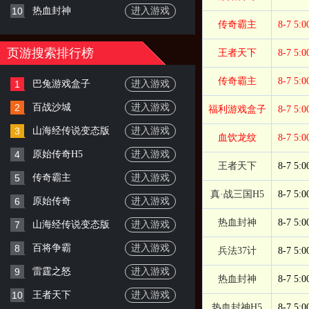
10
热血封神
进入游戏
传奇霸主
8-7 5:0
页游搜索排行榜
王者天下
8-7 5:0
传奇霸主
8-7 5:0
1
巴兔游戏盒子
进入游戏
2
百战沙城
进入游戏
福利游戏盒子
8-7 5:0
3
山海经传说变态版
进入游戏
血饮龙纹
8-7 5:0
4
原始传奇H5
进入游戏
王者天下
8-7 5:0
5
传奇霸主
进入游戏
真·战三国H5
8-7 5:0
6
原始传奇
进入游戏
热血封神
8-7 5:0
7
山海经传说变态版
进入游戏
8
百将争霸
进入游戏
兵法37计
8-7 5:0
9
雷霆之怒
进入游戏
热血封神
8-7 5:0
10
王者天下
进入游戏
热血封神H5
8-7 5:0