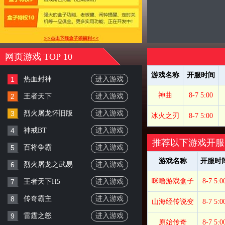
网页游戏 TOP 10
游戏名称
开服时间
1
热血封神
进入游戏
神曲
8-7 5:00
2
王者天下
进入游戏
3
烈火屠龙怀旧版
进入游戏
冰火之刃
8-7 5:00
4
神戒BT
进入游戏
推荐以下游戏开服
5
百将争霸
进入游戏
游戏名称
开服时
6
烈火屠龙之武易
进入游戏
咪噜游戏盒子
8-7 5:0
7
王者天下H5
进入游戏
8
传奇霸主
进入游戏
山海经传说变
8-7 5:0
9
雷霆之怒
进入游戏
原始传奇
8-7 5:0