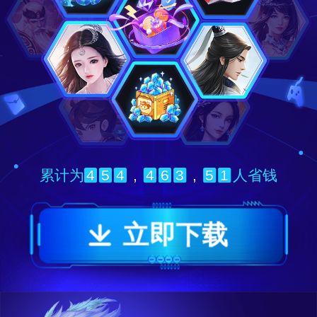
4
5
4
,
4
6
3
,
5
1
累计为
人省钱
立即下载