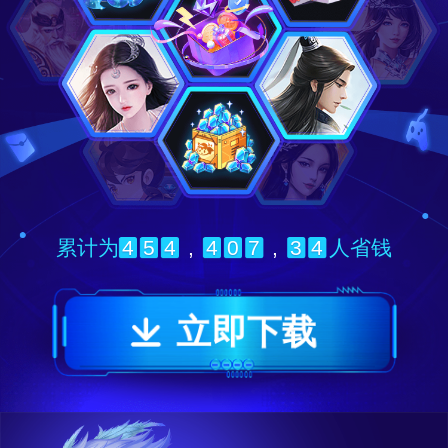
4
5
4
,
4
0
7
,
3
4
累计为
人省钱
立即下载