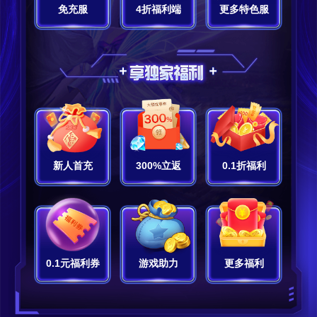
免充服
4折福利端
更多特色服
新人首充
300%立返
0.1折福利
0.1元福利券
游戏助力
更多福利