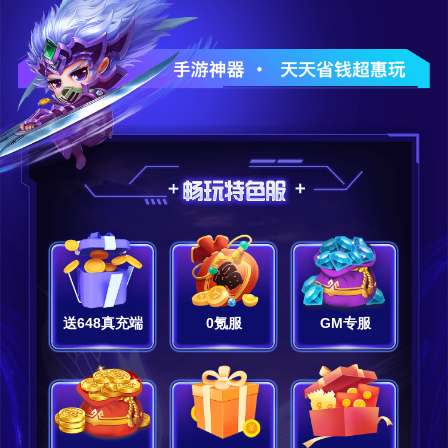
送648真充端
0氪服
GM专服