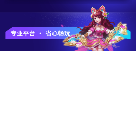
千款游戏
福利拉满
多种品类
多礼包/礼券/活动
让你任意玩
让你畅快玩